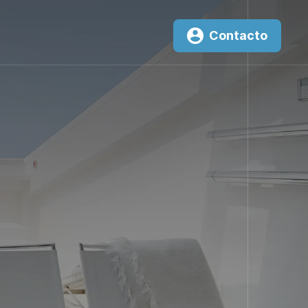
Contacto
0
New
²K
T3000