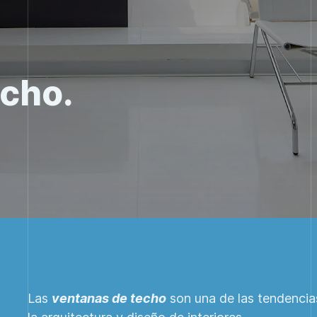
cho.
Las
ventanas de techo
son una de las tendenci