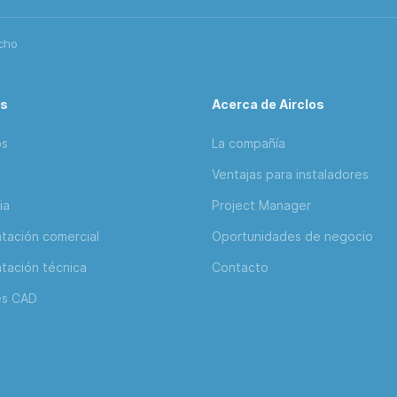
cho
os
Acerca de Airclos
os
La compañía
Ventajas para instaladores
ia
Project Manager
ación comercial
Oportunidades de negocio
ación técnica
Contacto
es CAD