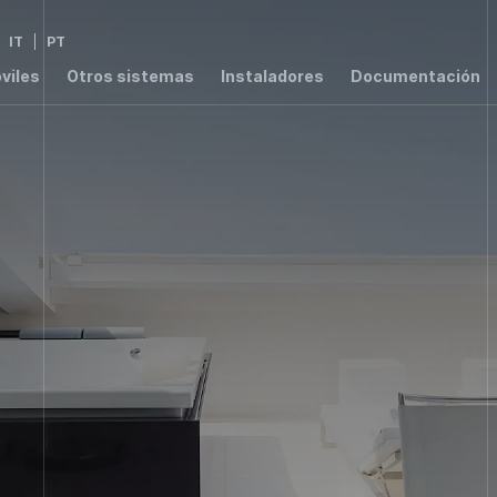
IT
PT
viles
Otros sistemas
Instaladores
Documentación
2,8
2,76
1,4
3,
W/m²K
W/m²K
W/m²K
W/m
1,54
W/m²K
000 ER
T8000
T7003 RPT
T6000
00 RPT
S55