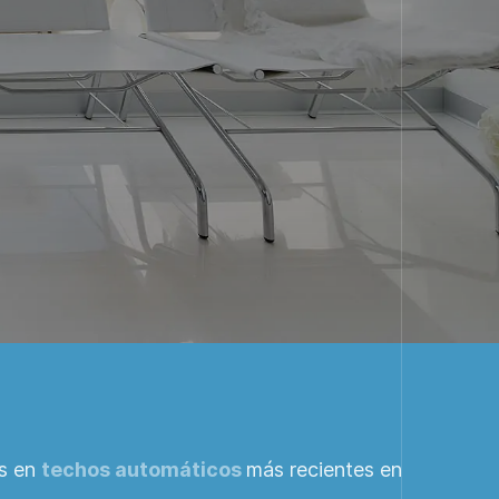
as en
techos automáticos
más recientes en