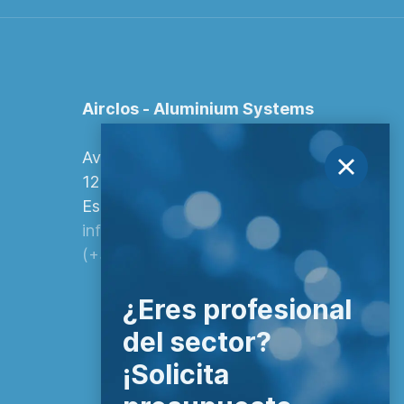
Airclos - Aluminium Systems
Avenida Europa, 103
12006 Castellón de la Plana,
España.
info@airclos.com
(+34) 964 260 849
¿Eres profesional
del sector?
¡Solicita