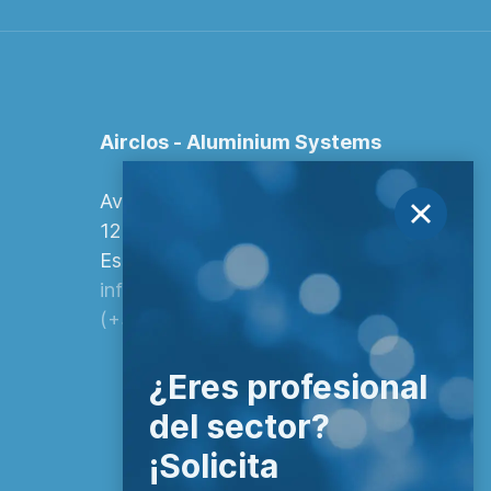
Airclos - Aluminium Systems
Avenida Europa, 103
12006 Castellón de la Plana,
España.
info@airclos.com
(+34) 964 260 849
¿Eres profesional
del sector?
¡Solicita