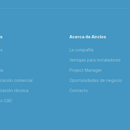
os
Acerca de Airclos
os
La compañía
Ventajas para instaladores
ia
Project Manager
ación comercial
Oportunidades de negocio
ación técnica
Contacto
es CAD