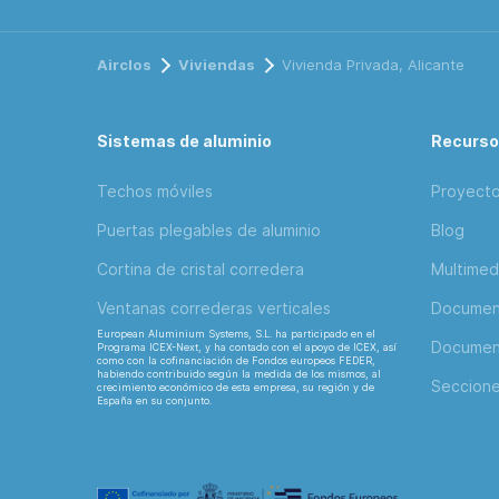
Airclos
Viviendas
Vivienda Privada, Alicante
Sistemas de aluminio
Recurs
Techos móviles
Proyect
Puertas plegables de aluminio
Blog
Cortina de cristal corredera
Multimed
Ventanas correderas verticales
Document
European Aluminium Systems, S.L. ha participado en el
Document
Programa ICEX-Next, y ha contado con el apoyo de ICEX, así
como con la cofinanciación de Fondos europeos FEDER,
habiendo contribuido según la medida de los mismos, al
Seccion
crecimiento económico de esta empresa, su región y de
España en su conjunto.