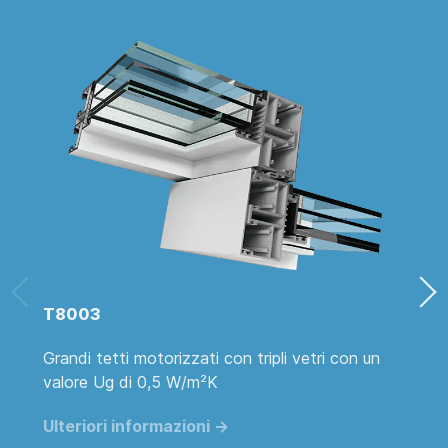
T8003
Grandi tetti motorizzati con tripli vetri con un
S
valore Ug di 0,5 W/m²K
n
p
Ulteriori informazioni ->