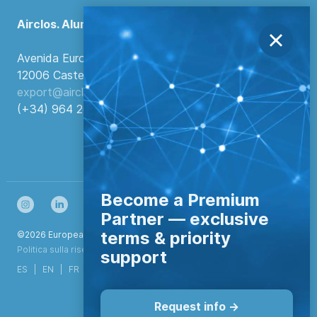
Airclos. Aluminium Systems
Avenida Europa, 103
12006 Castellón de la Plana, Spagna.
export@airclos.com
(+34) 964 260 849
Become a Premium
Partner — exclusive
terms & priority
©2026 European Aluminium Systems S.L. Tutti i diritti riservati
Politica sulla riservatezza
|
Configurar cookies
support
ES
EN
FR
DE
NL
IT
PT
Request info ->