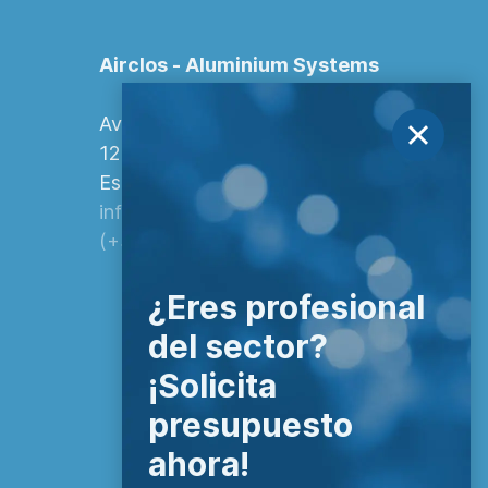
Airclos - Aluminium Systems
Avenida Europa, 103
12006 Castellón de la Plana,
España.
info@airclos.com
(+34) 964 260 849
¿Eres profesional
del sector?
¡Solicita
presupuesto
ahora!