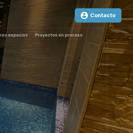
Contacto
ros espacios
Proyectos en proceso
0
New
²K
T3000