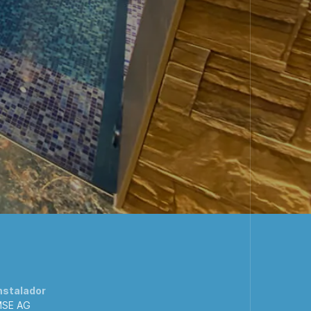
nstalador
SE AG