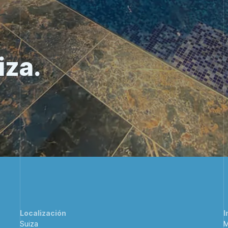
iza.
Localización
I
Suiza
M