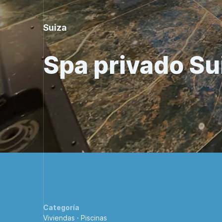
Suiza
Spa privado Su
Categoría
Viviendas
·
Piscinas