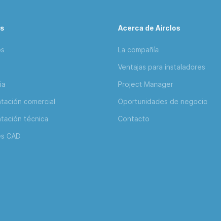
os
Acerca de Airclos
os
La compañía
Ventajas para instaladores
ia
Project Manager
ación comercial
Oportunidades de negocio
ación técnica
Contacto
es CAD