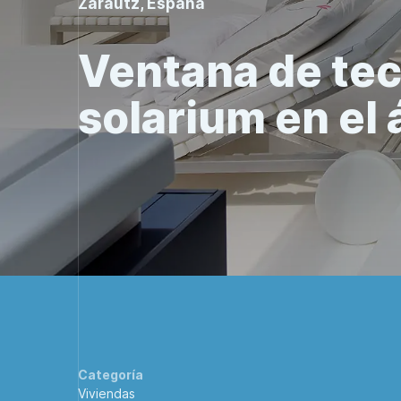
Zarautz, España
Ventana de tec
solarium en el 
Categoría
Viviendas