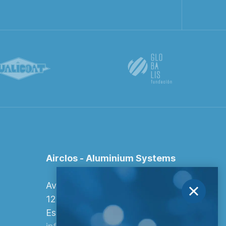
Airclos - Aluminium Systems
Avenida Europa, 103
12006 Castellón de la Plana,
España.