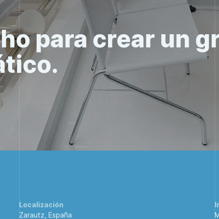
ho para crear un g
ático.
Localización
I
Zarautz, España
M