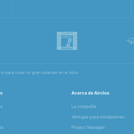
o para crear un gran solarium en el ático
os
Acerca de Airclos
os
La compañía
Ventajas para instaladores
ia
Project Manager