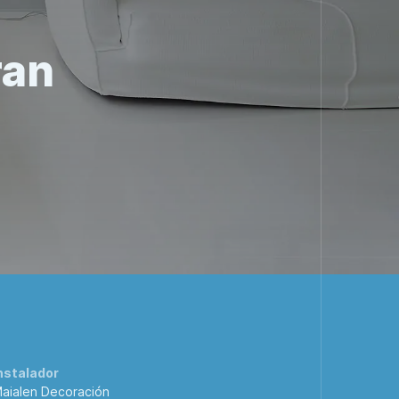
ran
nstalador
aialen Decoración