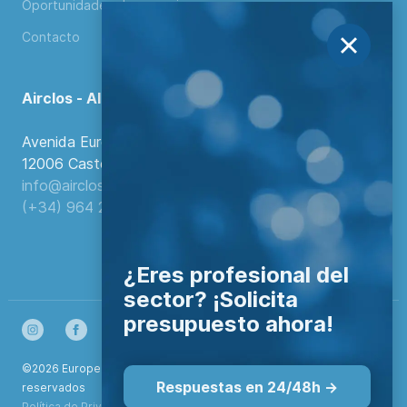
Oportunidades de negocio
Contacto
Airclos - Aluminium Systems
Avenida Europa, 103
12006 Castellón de la Plana, España.
info@airclos.com
(+34) 964 260 849
¿Eres profesional del
sector? ¡Solicita
presupuesto ahora!
©2026 European Aluminium Systems S.L. Todos los derechos
Respuestas en 24/48h ->
reservados
Política de Privacidad
|
Configurar cookies