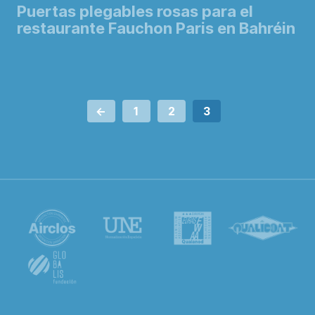
Puertas plegables rosas para el
restaurante Fauchon Paris en Bahréin
Paginación
<-
1
2
3
de
entradas