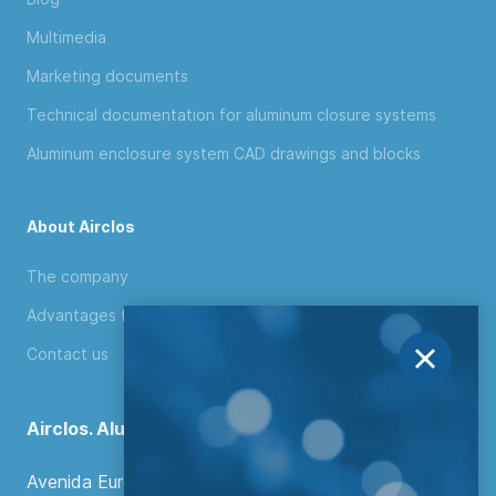
Multimedia
Marketing documents
Technical documentation for aluminum closure systems
Aluminum enclosure system CAD drawings and blocks
About Airclos
The company
Advantages for distributors
Contact us
Airclos. Aluminium Systems
Avenida Europa, 103