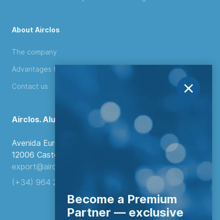
About Airclos
The company
Advantages for distributors
Contact us
Airclos. Aluminium Systems
Avenida Europa, 103
12006 Castellón de la Plana, Spain.
export@airclos.com
(+34) 964 260 849
Become a Premium
Partner — exclusive