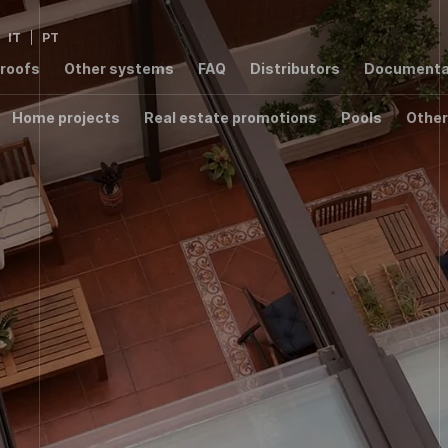
IT
PT
 roofs
Other systems
FAQ
Distributors
Documenta
Home projects
Real estate promotions
Pools
Other
2,8
2,76
1,4
3,
W/m²K
W/m²K
W/m²K
W/m
1,54
W/m²K
000 ER
T8000
T7003 RPT
T6000
S55
00 RPT