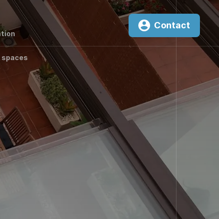
Contact
tion
 spaces
0
²K