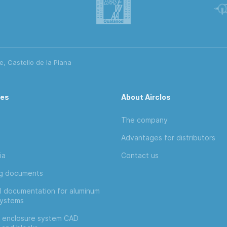
e, Castello de la Plana
ces
About Airclos
The company
Advantages for distributors
ia
Contact us
ng documents
l documentation for aluminum
systems
 enclosure system CAD