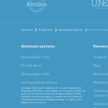
Airclos
Projects
Home projects
Private hous
Aluminum systems
Resour
Retractable roofs
Projects
Bi-fold doors
Blog
Sliding glass walls
Multimed
Vertical sliding window
Marketi
European Aluminium Systems, S.L. ha participado en el
Technica
Programa ICEX-Next, y ha contado con el apoyo de ICEX, así
como con la cofinanciación de Fondos europeos FEDER,
closure 
habiendo contribuido según la medida de los mismos, al
crecimiento económico de esta empresa, su región y de
España en su conjunto.
Aluminum