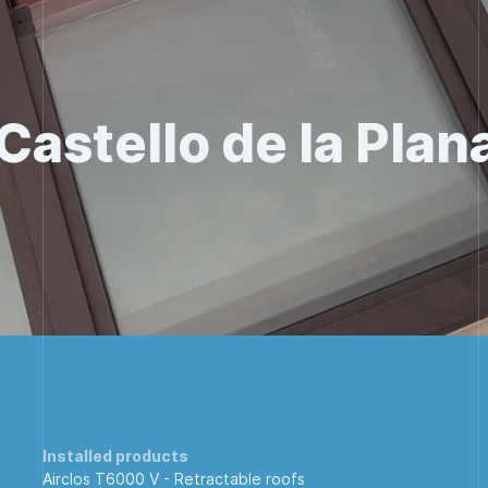
Castello de la Plan
Installed products
Airclos T6000 V -
Retractable roofs