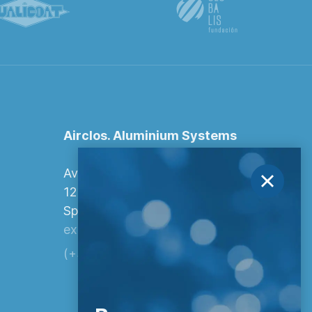
Airclos. Aluminium Systems
Avenida Europa, 103
12006 Castellón de la Plana,
Spain.
export@airclos.com
(+34) 964 260 849