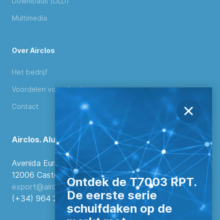
Downloads (OLD)
Multimedia
Over Airclos
Het bedrijf
Voordelen voor distributeurs
Contact
Airclos. Aluminium Systems
Avenida Europa, 103
12006 Castellón de la Plana, Spanje.
Ontdek de T7003 RPT.
export@airclos.com
De eerste serie
(+34) 964 260 849
schuifdaken op de