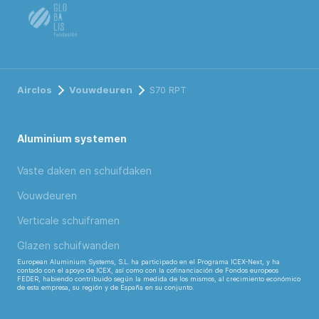
Airclos
Vouwdeuren
S70 RPT
Aluminium systemen
Vaste daken en schuifdaken
Vouwdeuren
Verticale schuiframen
Glazen schuifwanden
European Aluminium Systems, S.L. ha participado en el Programa ICEX-Next, y ha
contado con el apoyo de ICEX, así como con la cofinanciación de Fondos europeos
FEDER, habiendo contribuido según la medida de los mismos, al crecimiento económico
de esta empresa, su región y de España en su conjunto.