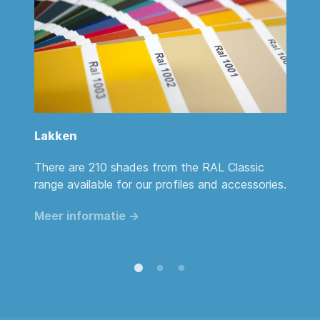
Lakken
A
st
There are 210 shades from the RAL Classic
Pr
range available for our profiles and accessories.
di
c
Meer informatie ->
M