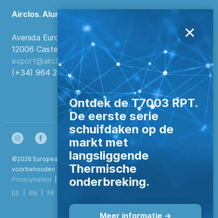
Airclos. Aluminium Systems
Avenida Europa, 103
12006 Castellón de la Plana, Spanje.
export@airclos.com
(+34) 964 260 849
Ontdek de T7003 RPT.
De eerste serie
schuifdaken op de
markt met
langsliggende
©2026 European Aluminium Systems S.L. Alle rechten
Thermische
voorbehouden
onderbreking.
Privacybeleid
|
Configurar cookies
ES
EN
FR
DE
NL
IT
PT
Meer informatie ->