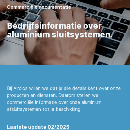
Commerciële documentatie
Bedrijfsinformatie over
aluminium sluitsystemen.
Bij Airclos willen we dat je alle details kent over onze
producten en diensten. Daarom stellen we
commerciële informatie over onze aluminium
afsluitsystemen tot je beschikking.
Laatste update
02/2025