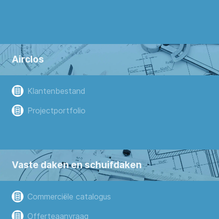
Airclos
Klantenbestand
Projectportfolio
Vaste daken en schuifdaken
Commerciële catalogus
Offerteaanvraag