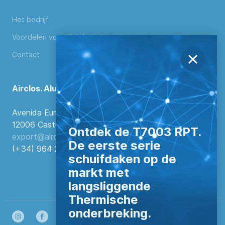
Het bedrijf
Voordelen voor distributeurs
Contact
Airclos. Aluminium Systems
Avenida Europa, 103
12006 Castellón de la Plana, Spanje.
Ontdek de T7003 RPT.
export@airclos.com
De eerste serie
(+34) 964 260 849
schuifdaken op de
markt met
langsliggende
Thermische
onderbreking.