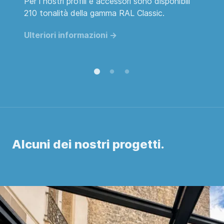
Per i nostri profili e accessori sono disponibili
Pr
n
210 tonalità della gamma RAL Classic.
ef
cr
Ulteriori informazioni ->
Ul
Alcuni dei nostri progetti.