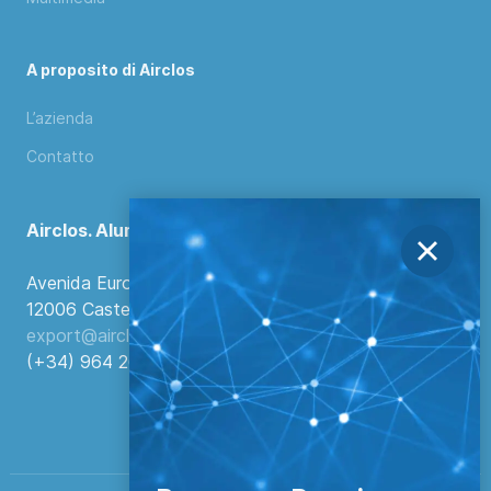
A proposito di Airclos
L’azienda
Contatto
Airclos. Aluminium Systems
Avenida Europa, 103
12006 Castellón de la Plana, Spagna.
export@airclos.com
(+34) 964 260 849