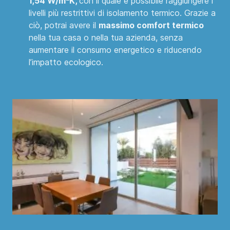
1,54 W/m²K,
con il quale è possibile raggiungere i
livelli più restrittivi di isolamento termico. Grazie a
ciò, potrai avere il
massimo comfort termico
nella tua casa o nella tua azienda, senza
aumentare il consumo energetico e riducendo
l’impatto ecologico.