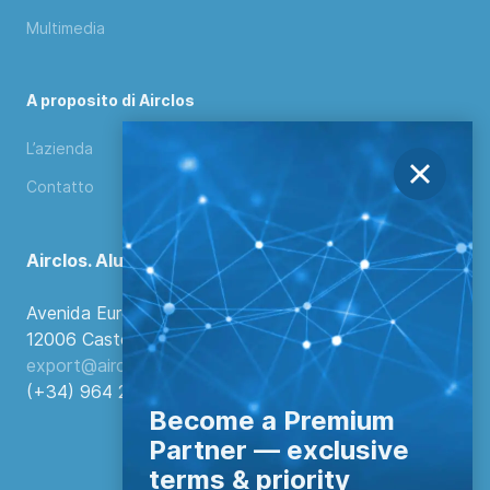
Multimedia
A proposito di Airclos
L’azienda
Contatto
Airclos. Aluminium Systems
Avenida Europa, 103
12006 Castellón de la Plana, Spagna.
export@airclos.com
(+34) 964 260 849
Become a Premium
Partner — exclusive
terms & priority