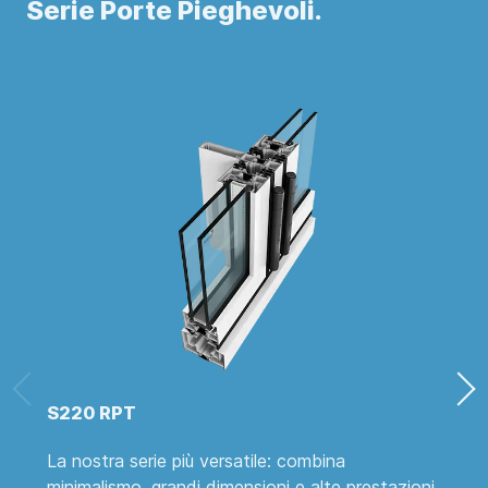
Serie Porte Pieghevoli.
S220 RPT
La nostra serie più versatile: combina
M
minimalismo, grandi dimensioni e alte prestazioni
p