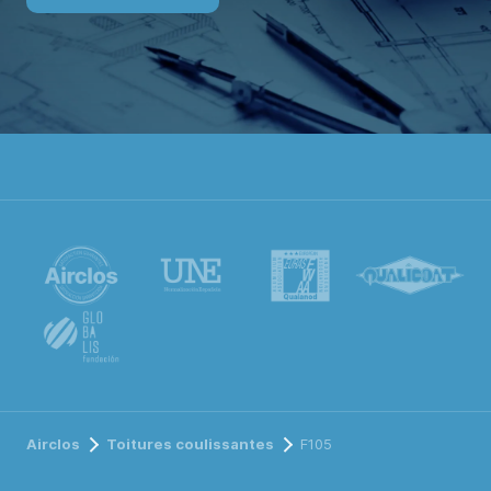
Airclos
Toitures coulissantes
F105