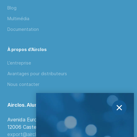
Blog
Multimédia
Documentation
À propos d’Airclos
L’entreprise
Avantages pour distributeurs
Nous contacter
Airclos. Aluminium Systems
Avenida Europa, 103
12006 Castellón de la Plana, Espagne.
export@airclos.com