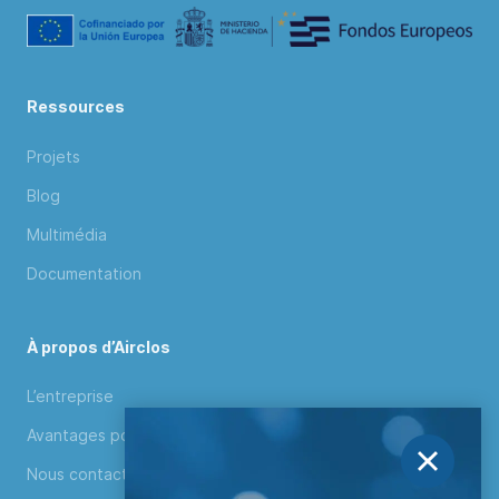
Ressources
Projets
Blog
Multimédia
Documentation
À propos d’Airclos
L’entreprise
Avantages pour distributeurs
Nous contacter