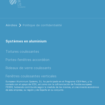
Airclos
Politique de confidentialité
Systèmes en aluminium
Toitures coulissantes
Portes-fenêtres accordéon
Rideaux de verre coulissants
Fenêtres coulissantes verticales
European Aluminium Systems, S.L. ha participado en el Programa ICEX-Next, y ha
contado con el apoyo de ICEX, así como con la cofinanciación de Fondos europeos
FEDER, habiendo contribuido según la medida de los mismos, al crecimiento económico
de esta empresa, su región y de España en su conjunto.