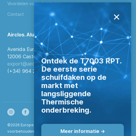
Voordelen voor distributeurs
Contact
Airclos. Aluminium Systems
Avenida Europa, 103
12006 Castellón de la Plana, Spanje.
Ontdek de T7003 RPT.
export@airclos.com
De eerste serie
(+34) 964 260 849
schuifdaken op de
markt met
langsliggende
Thermische
onderbreking.
©2026 European Aluminium Systems S.L. Alle rechten
Meer informatie ->
voorbehouden