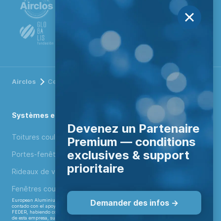
Airclos
Centre technique
Systèmes en aluminium
Devenez un Partenaire
Toitures coulissantes
Premium — conditions
exclusives & support
Portes-fenêtres accordéon
prioritaire
Rideaux de verre coulissants
Fenêtres coulissantes verticales
European Aluminium Systems, S.L. ha participado en el Programa ICEX-Next, y ha
Demander des infos ->
contado con el apoyo de ICEX, así como con la cofinanciación de Fondos europeos
FEDER, habiendo contribuido según la medida de los mismos, al crecimiento económico
de esta empresa, su región y de España en su conjunto.