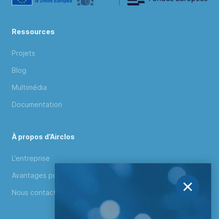
Ressources
Projets
Blog
Multimédia
Documentation
À propos d’Airclos
L’entreprise
Avantages pour distributeurs
Nous contacter