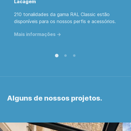
Lacagem
E
em
210 tonalidades da gama RAL Classic estão
Fa
disponíveis para os nossos perfis e acessórios.
a
d
Mais informações ->
M
Alguns de nossos projetos.