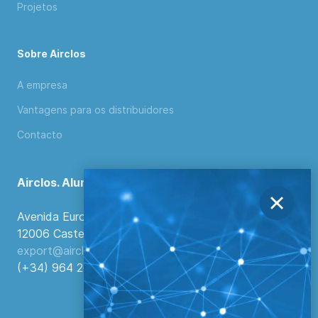
Projetos
Sobre Airclos
A empresa
Vantagens para os distribuidores
Contacto
Airclos. Aluminium Systems
Avenida Europa, 103
12006 Castellón de la Plana, Espanha.
export@airclos.com
(+34) 964 260 849