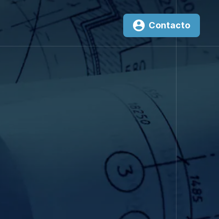
Contacto
0
²K