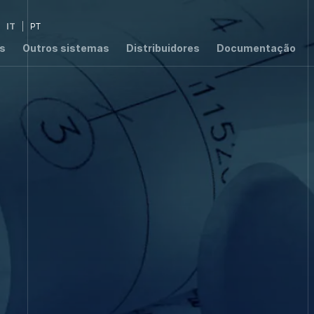
IT
PT
is
Outros sistemas
Distribuidores
Documentação
2,76
1,4
3,
W/m²K
W/m²K
W/m
1,54
W/m²K
000 ER
T8000
T7003 RPT
T6000
S55
00 RPT