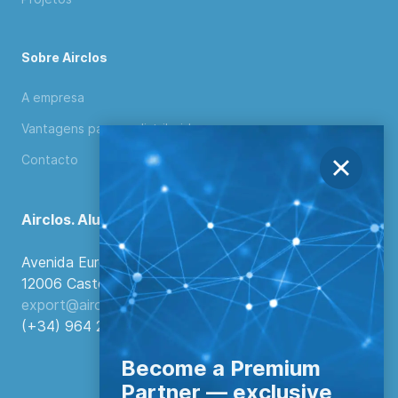
Sobre Airclos
A empresa
Vantagens para os distribuidores
Contacto
Airclos. Aluminium Systems
Avenida Europa, 103
12006 Castellón de la Plana, Espanha.
export@airclos.com
(+34) 964 260 849
Become a Premium
Partner — exclusive