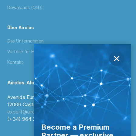
Downloads (OLD)
Über Airclos
Das Unternehmen
Vorteile für Händler
Kontakt
Airclos. Aluminium Systems
Avenida Europa, 103
12006 Castellón de la Plana, Spanien.
export@airclos.com
(+34) 964 260 849
Become a Premium
Partner — exclusive