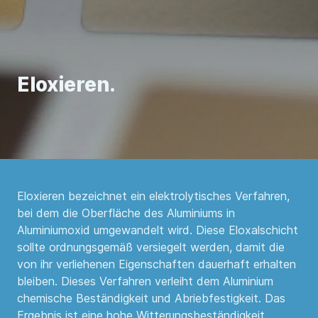
Eloxieren.
Eloxieren bezeichnet ein elektrolytisches Verfahren,
bei dem die Oberfläche des Aluminiums in
Aluminiumoxid umgewandelt wird. Diese Eloxalschicht
sollte ordnungsgemäß versiegelt werden, damit die
von ihr verliehenen Eigenschaften dauerhaft erhalten
bleiben. Dieses Verfahren verleiht dem Aluminium
chemische Beständigkeit und Abriebfestigkeit. Das
Ergebnis ist eine hohe Witterungsbeständigkeit,