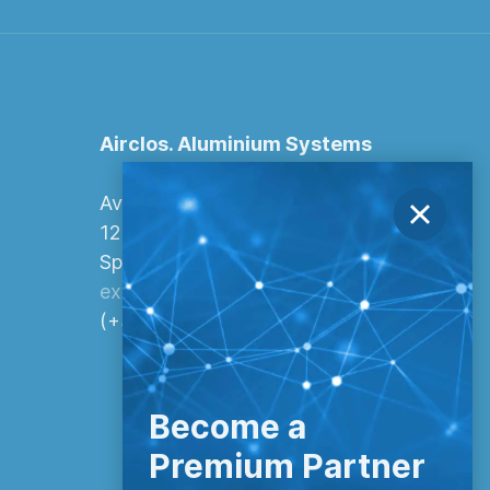
Airclos. Aluminium Systems
Avenida Europa, 103
12006 Castellón de la Plana,
Spanien.
export@airclos.com
(+34) 964 260 849
Become a
Premium Partner