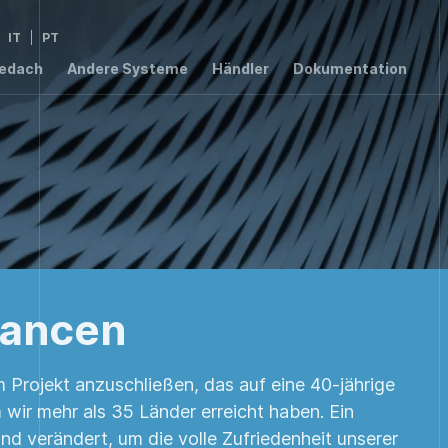
IT
PT
bedach
Andere Systeme
Händler
Dokumentation
2,8
2,76
1,4
W/m²K
W/m²K
W/m²K
1,54
W/m²K
00 RPT
hancen
em Projekt anzuschließen, das auf eine 40-jährige
wir mehr als 35 Länder erreicht haben. Ein
und verändert, um die volle Zufriedenheit unserer