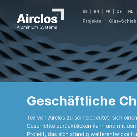
ES
EN
FR
DE
NL
Projekte
Glas-Schie
2,4
W/m²K
1,54
1,5
2,6
W/m²K
W/m²K
W/m²K
S220 RPT
F105
E20
S2
Geschäftliche C
Teil von Airclos zu sein bedeutet, sich ein
Geschichte zurückblicken kann und mit dem 
Projekt, das sich ständig weiterentwickelt 