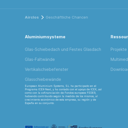
Airclos
Geschäftliche Chancen
Aluminiumsysteme
Ressou
Glas-Schiebedach und Festes Glasdach
Projekte
Glas-Faltwände
Multimed
Vertikalschiebefenster
Downloa
Glasschiebewände
European Aluminium Systems, S.L. ha participado en el
Programa ICEX-Next, y ha contado con el apoyo de ICEX, así
como con la cofinanciación de Fondos europeos FEDER,
habiendo contribuido según la medida de los mismos, al
crecimiento económico de esta empresa, su región y de
España en su conjunto.