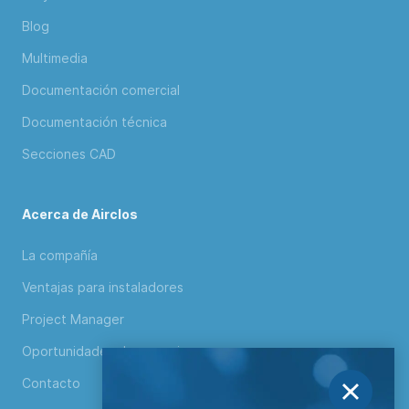
Blog
Multimedia
Documentación comercial
Documentación técnica
Secciones CAD
Acerca de Airclos
La compañía
Ventajas para instaladores
Project Manager
Oportunidades de negocio
Contacto