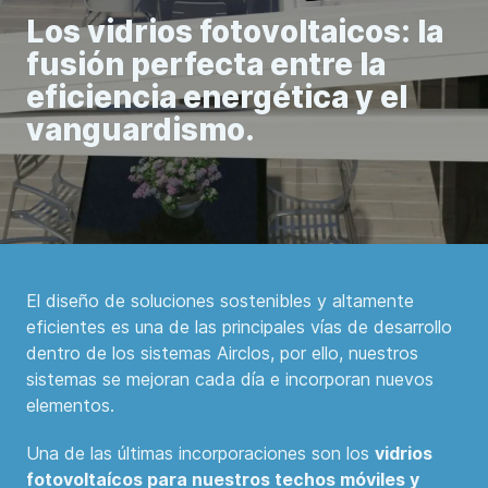
Los vidrios fotovoltaicos: la
fusión perfecta entre la
eficiencia energética y el
vanguardismo.
El diseño de soluciones sostenibles y altamente
eficientes es una de las principales vías de desarrollo
dentro de los sistemas Airclos, por ello, nuestros
sistemas se mejoran cada día e incorporan nuevos
elementos.
Una de las últimas incorporaciones son los
vidrios
fotovoltaícos para nuestros techos móviles y